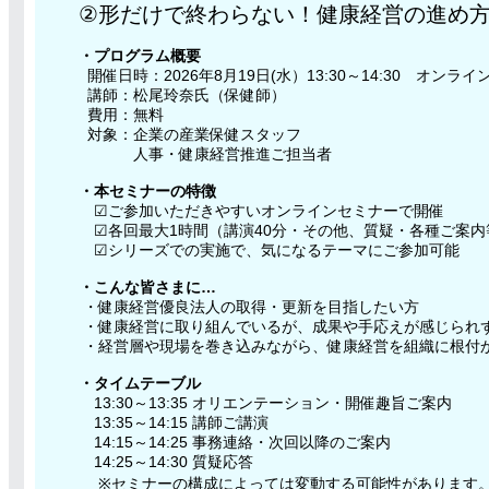
②形だけで終わらない！健康経営の進め
・プログラム概要
開催日時：2026年8月19日(水）13:30～14:30 オンライ
講師：松尾玲奈氏（保健師）
費用：無​料
対象：企業の産業保健スタッフ
人事・健康経営推進ご担当者
・本セミナーの特徴
☑ご参加いただきやすいオンラインセミナーで開催
☑各回最大1時間（講演40分・その他、質疑・各種ご案内
☑シリーズでの実施で、気になるテーマにご参加可能
・こんな皆さまに…
・健康経営優良法人の取得・更新を目指したい方
・健康経営に取り組んでいるが、成果や手応えが感じられ
・経営層や現場を巻き込みながら、健康経営を組織に根付
・タイムテーブル
13:30～13:35 オリエンテーション・開催趣旨ご案内
13:35～14:15 講師ご講演
14:15～14:25 事務連絡・次回以降のご案内
14:25～14:30 質疑応答
※セミナーの構成によっては変動する可能性があります