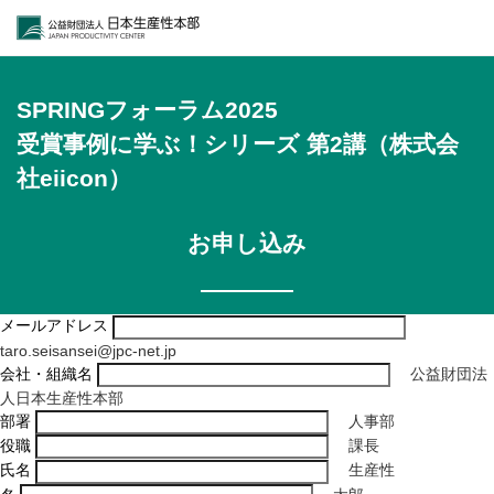
公益財団法人日本生
SPRINGフォーラム2025
受賞事例に学ぶ！シリーズ 第2講（株式会
社eiicon）
お申し込み
メールアドレス
taro.seisansei@jpc-net.jp
会社・組織名
公益財団法
人日本生産性本部
部署
人事部
役職
課長
氏名
生産性